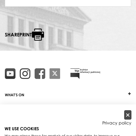
SHAREPRINT
WHAT'S ON
TICKETS
ABOUT
Privacy policy
WE USE COOKIES
OUR PROJECTS
We may place these for analysis of our visitor data, to improve our