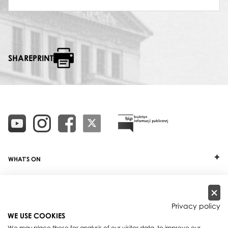
SHAREPRINT
WHAT'S ON
TICKETS
ABOUT
Privacy policy
WE USE COOKIES
OUR PROJECTS
We may place these for analysis of our visitor data, to improve our