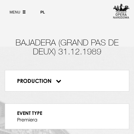
Wybierz
język
ABOUT
polski
MENU
PL
SEARCH
BAJADERA (GRAND PAS DE
DEUX) 31.12.1989
PRODUCTION
Bajadera (Grand pas de deux)
EVENT TYPE
Premiera
DYRYGENT
Bogdan Olędzki