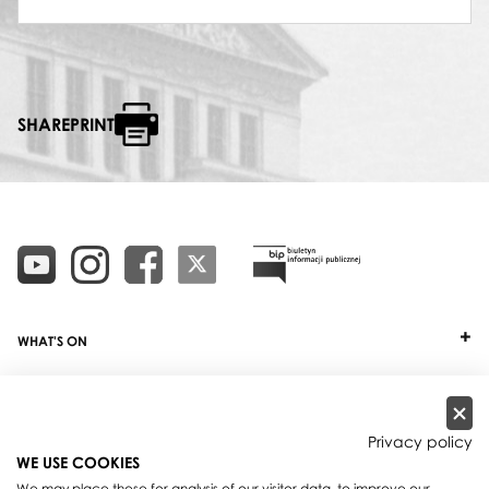
SHAREPRINT
WHAT'S ON
TICKETS
ABOUT
Privacy policy
WE USE COOKIES
OUR PROJECTS
We may place these for analysis of our visitor data, to improve our