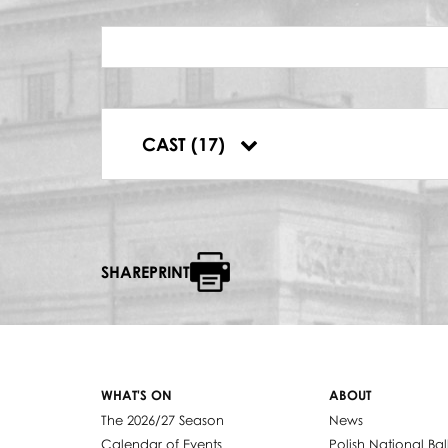
Natalia Oleksiej
DRUGI CHŁOPIEC
Kalina Młodożeniec
TRZECI CHŁOPIEC
Mikołaj Winkler
WYKONANIE PARTII FLETU
CAST (17)
Robert Nalewajka
SHAREPRINT
WHAT'S ON
ABOUT
The 2026/27 Season
News
Calendar of Events
Polish National Bal