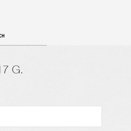
CH
17 G.