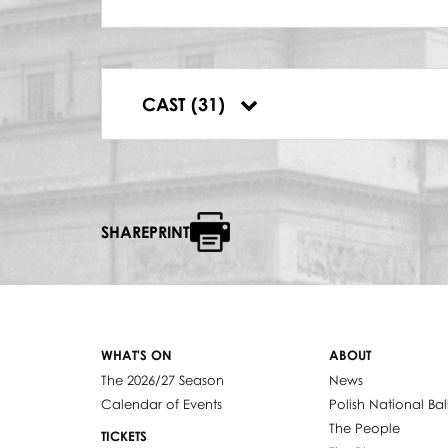
OBERŻYSTKA
Julitta Łubińska-Zielińska
CYGANKA
Ilona Molka
MŁODY CYGAN
CAST (31)
Mateusz Kowalek
SHAREPRINT
WHAT'S ON
ABOUT
The 2026/27 Season
News
Calendar of Events
Polish National Bal
The People
TICKETS