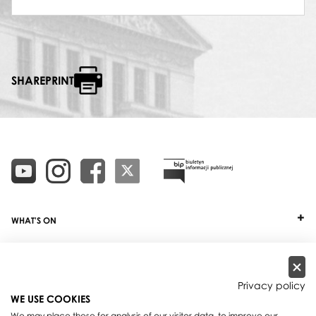
SHAREPRINT
WHAT'S ON
TICKETS
ABOUT
Privacy policy
WE USE COOKIES
OUR PROJECTS
We may place these for analysis of our visitor data, to improve our