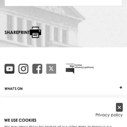
SHAREPRINT
WHAT'S ON
TICKETS
ABOUT
Privacy policy
WE USE COOKIES
OUR PROJECTS
We may place these for analysis of our visitor data, to improve our