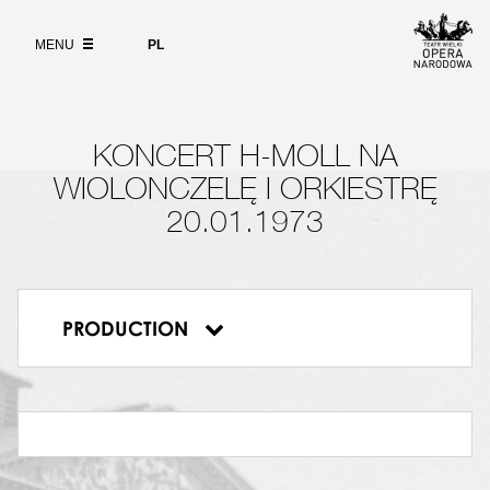
Wybierz
język
ABOUT
polski
MENU
PL
SEARCH
KONCERT H-MOLL NA
WIOLONCZELĘ I ORKIESTRĘ
20.01.1973
Koncert h-moll na wiolonczelę i
PRODUCTION
orkiestrę