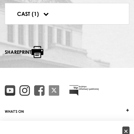
DYRYGENT
CAST (1)
Antoni Wicherek
SHAREPRINT
WHAT'S ON
TICKETS