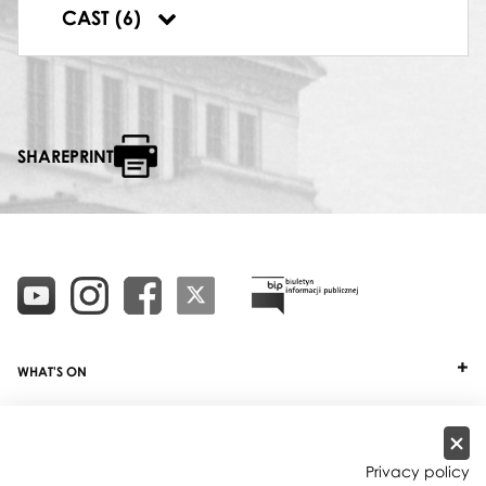
SOLO INSTRUMENTALNE – OBÓJ
CAST (6)
Piotr Zacny
SHAREPRINT
WHAT'S ON
TICKETS
ABOUT
Privacy policy