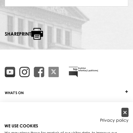
SHAREPRINT
WHAT'S ON
TICKETS
ABOUT
Privacy policy
WE USE COOKIES
OUR PROJECTS
We may place these for analysis of our visitor data, to improve our