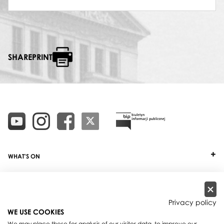
SHAREPRINT
WHAT'S ON
TICKETS
ABOUT
Privacy policy
WE USE COOKIES
OUR PROJECTS
We may place these for analysis of our visitor data, to improve our