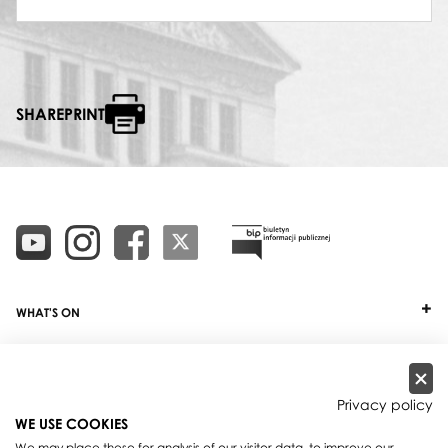
SHAREPRINT
WHAT'S ON
TICKETS
ABOUT
Privacy policy
WE USE COOKIES
OUR PROJECTS
We may place these for analysis of our visitor data, to improve our