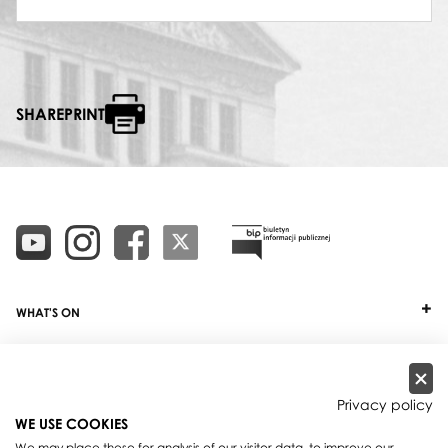
SHAREPRINT
WHAT'S ON
TICKETS
ABOUT
Privacy policy
WE USE COOKIES
OUR PROJECTS
We may place these for analysis of our visitor data, to improve our