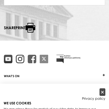
SHAREPRINT
WHAT'S ON
TICKETS
ABOUT
Privacy policy
WE USE COOKIES
OUR PROJECTS
We may place these for analysis of our visitor data, to improve our