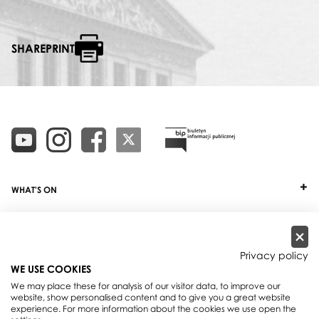
SHAREPRINT
WHAT'S ON
TICKETS
ABOUT
Privacy policy
WE USE COOKIES
OUR PROJECTS
We may place these for analysis of our visitor data, to improve our
website, show personalised content and to give you a great website
PRACTICAL INFO
experience. For more information about the cookies we use open the