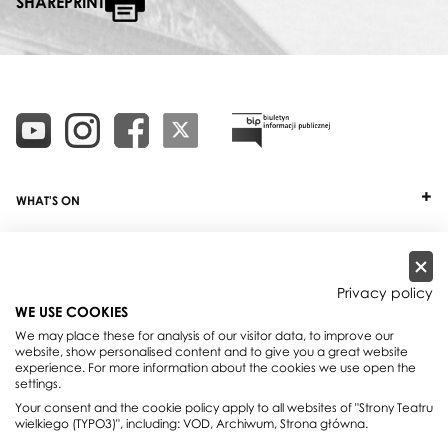
SHAREPRINT
WHAT'S ON
TICKETS
ABOUT
Privacy policy
WE USE COOKIES
OUR PROJECTS
We may place these for analysis of our visitor data, to improve our
website, show personalised content and to give you a great website
PRACTICAL INFO
experience. For more information about the cookies we use open the
settings.
FOR PARTNERS AND SPONSORS
Your consent and the cookie policy apply to all websites of "Strony Teatru
wielkiego (TYPO3)", including: VOD, Archiwum, Strona główna.