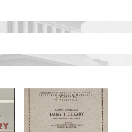
siedzibą tymczasową przy ul. Nowogrodzkiej 49, Trubadur
Carmen
aviata
0