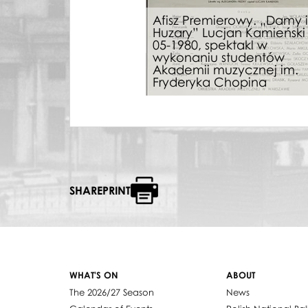
Afisz Premierowy. „Damy i
Huzary” Lucjan Kamieński 
05-1980, spektakl w
wykonaniu studentów
Akademii muzycznej im.
Fryderyka Chopina
SHAREPRINT
WHAT'S ON
ABOUT
The 2026/27 Season
News