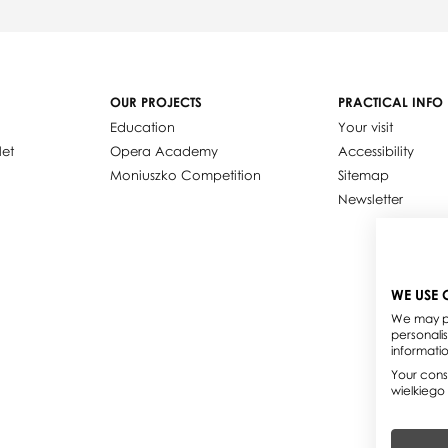
OUR PROJECTS
PRACTICAL INFO
Education
Your visit
let
Opera Academy
Accessibility
Moniuszko Competition
Sitemap
Newsletter
WE USE 
We may pl
personali
informati
Your conse
wielkiego