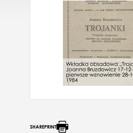
Wkładka obsadowa „Troja
Joanna Bruzdowicz 17-12
pierwsze wznowienie 28-1
1984
SHAREPRINT