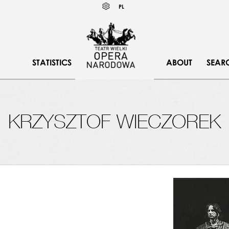
Wybierz
KONTRAST
PL
język
polski
STATISTICS
ABOUT
SEAR
KRZYSZTOF WIECZOREK