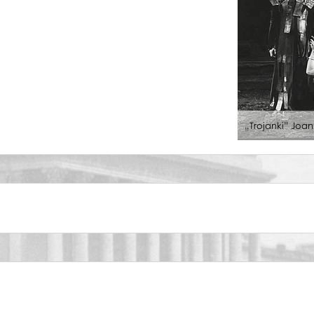
„Trojanki” Joa