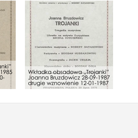
nki”
-1985
Wkładka obsadowa „Trojanki”
0-
Joanna Bruzdowicz 28-09-1987
drugie wznowienie 12-01-1987