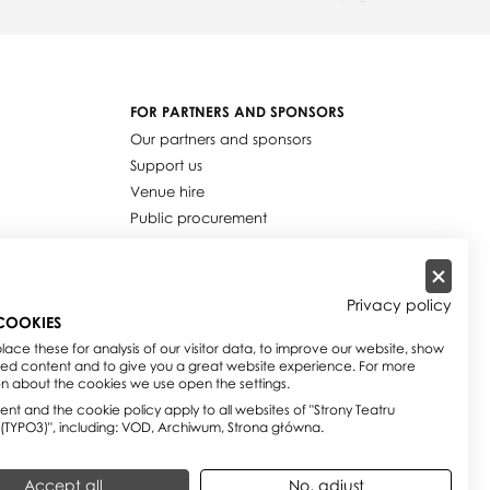
FOR PARTNERS AND SPONSORS
Our partners and sponsors
Support us
Venue hire
Public procurement
Job offers
Privacy policy
COOKIES
ace these for analysis of our visitor data, to improve our website, show
sed content and to give you a great website experience. For more
on about the cookies we use open the settings.
nt and the cookie policy apply to all websites of "Strony Teatru
 (TYPO3)", including: VOD, Archiwum, Strona główna.
Accept all
No, adjust