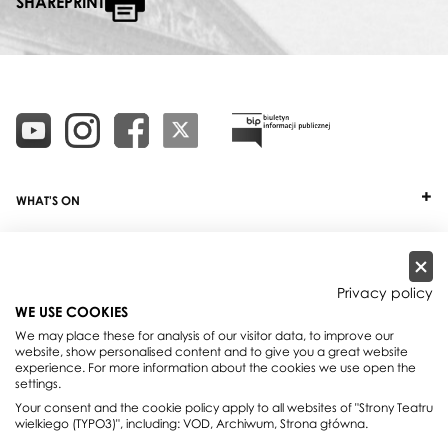
SHAREPRINT
WHAT'S ON
TICKETS
ABOUT
Privacy policy
WE USE COOKIES
OUR PROJECTS
We may place these for analysis of our visitor data, to improve our
website, show personalised content and to give you a great website
PRACTICAL INFO
experience. For more information about the cookies we use open the
settings.
FOR PARTNERS AND SPONSORS
Your consent and the cookie policy apply to all websites of "Strony Teatru
wielkiego (TYPO3)", including: VOD, Archiwum, Strona główna.