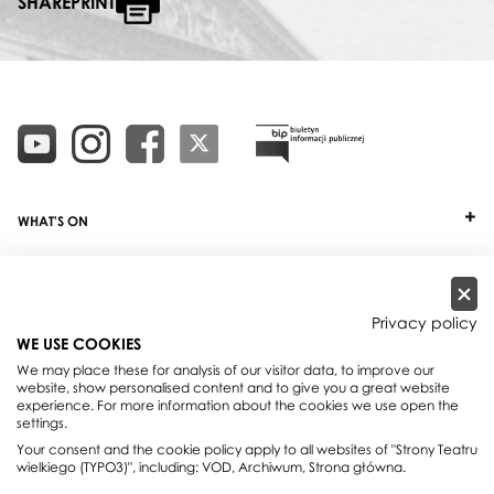
SHAREPRINT
WHAT'S ON
TICKETS
ABOUT
Privacy policy
WE USE COOKIES
OUR PROJECTS
We may place these for analysis of our visitor data, to improve our
website, show personalised content and to give you a great website
PRACTICAL INFO
experience. For more information about the cookies we use open the
settings.
FOR PARTNERS AND SPONSORS
Your consent and the cookie policy apply to all websites of "Strony Teatru
wielkiego (TYPO3)", including: VOD, Archiwum, Strona główna.