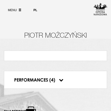
Wybierz
język
ABOUT
polski
MENU
PL
SEARCH
PIOTR MOŻCZYŃSKI
05.12.1991, Teatr Wielki, Warsaw, W
królestwie jesiennych liści
14.12.1991, Teatr Wielki, Warsaw, W
królestwie jesiennych liści
11.01.1992, Teatr Wielki, Warsaw, W
królestwie jesiennych liści
12.01.1992, Teatr Wielki, Warsaw, W
PERFORMANCES (4)
królestwie jesiennych liści