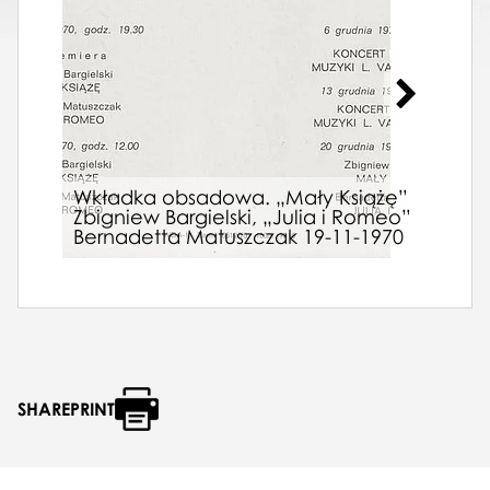
Wkładka obsadowa. „Mały Książę”
Afis
Zbigniew Bargielski, „Julia i Romeo”
Lugw
Bernadetta Matuszczak 19-11-1970
12-0
SHAREPRINT