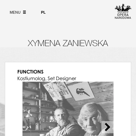
Wybierz
język
ABOUT
polski
MENU
PL
SEARCH
XYMENA ZANIEWSKA
FUNCTIONS
Kostiumolog, Set Designer