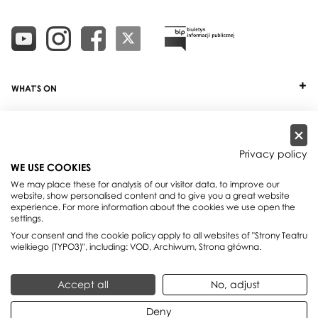
WHAT'S ON
TICKETS
ABOUT
Privacy policy
WE USE COOKIES
OUR PROJECTS
We may place these for analysis of our visitor data, to improve our
website, show personalised content and to give you a great website
PRACTICAL INFO
experience. For more information about the cookies we use open the
settings.
FOR PARTNERS AND SPONSORS
Your consent and the cookie policy apply to all websites of "Strony Teatru
wielkiego (TYPO3)", including: VOD, Archiwum, Strona główna.
Teatr Wielki - Polish National Opera, plac Teatralny 1, 00-950 Warszawa,
Accept all
No, adjust
skrytka pocztowa 59
Reservations:
+48 22 692 02 08
Deny
Operator:
+48 22 692 02 00