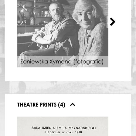
Zaniewska Xymena (fotografia)
Zan
THEATRE PRINTS (4)