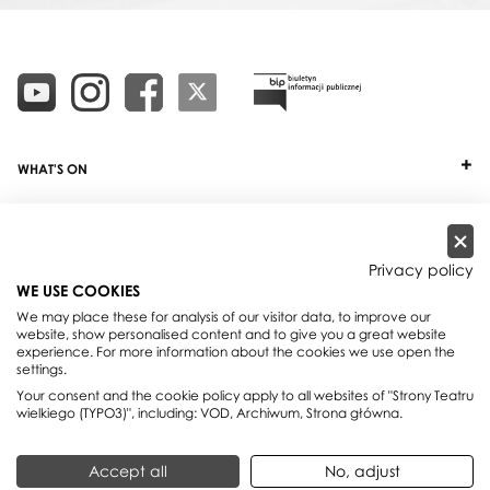
WHAT'S ON
TICKETS
ABOUT
Privacy policy
WE USE COOKIES
OUR PROJECTS
We may place these for analysis of our visitor data, to improve our
website, show personalised content and to give you a great website
PRACTICAL INFO
experience. For more information about the cookies we use open the
settings.
FOR PARTNERS AND SPONSORS
Your consent and the cookie policy apply to all websites of "Strony Teatru
wielkiego (TYPO3)", including: VOD, Archiwum, Strona główna.
Teatr Wielki - Polish National Opera, plac Teatralny 1, 00-950 Warszawa,
Accept all
No, adjust
skrytka pocztowa 59