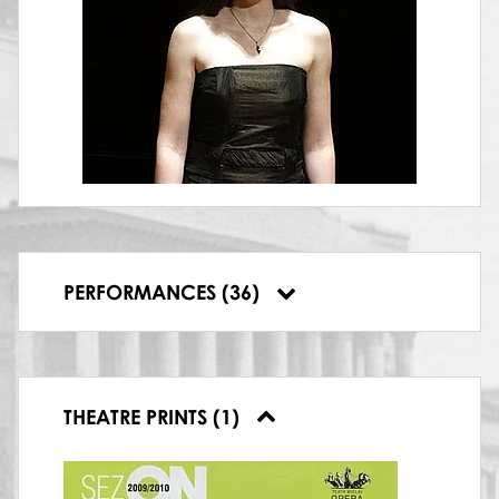
Kopciuszek
08.06.2013, Polish National Opera,
Kopciuszek
12.10.2013, Polish National Opera, Concerto
Barocco
13.10.2013, Polish National Opera, Concerto
Barocco
05.01.2014, Polish National Opera, Dziadek
do orzechów i król myszy
17.01.2014, Polish National Opera, Dziadek
do orzechów i król myszy
18.01.2014, Polish National Opera, Dziadek
PERFORMANCES (36)
do orzechów i król myszy
THEATRE PRINTS (1)