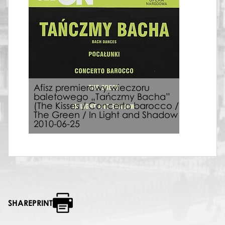
Afisz premierowy wieczoru
baletowego „Tańczmy Bacha”
(The Kisses / Concerto barocco /
The Green / In Light and Shadow
2010-06-25
SHAREPRINT