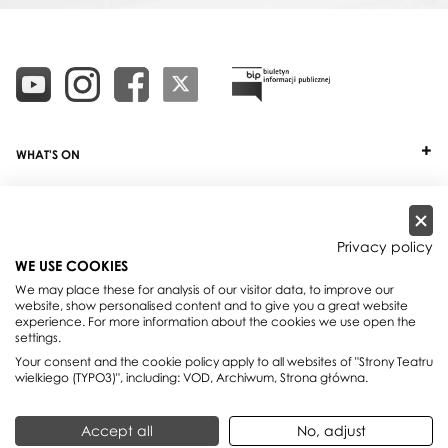
WHAT'S ON
TICKETS
ABOUT
Privacy policy
WE USE COOKIES
OUR PROJECTS
We may place these for analysis of our visitor data, to improve our
website, show personalised content and to give you a great website
PRACTICAL INFO
experience. For more information about the cookies we use open the
settings.
FOR PARTNERS AND SPONSORS
Your consent and the cookie policy apply to all websites of "Strony Teatru
wielkiego (TYPO3)", including: VOD, Archiwum, Strona główna.
Teatr Wielki - Polish National Opera, plac Teatralny 1, 00-950 Warszawa,
Accept all
No, adjust
skrytka pocztowa 59