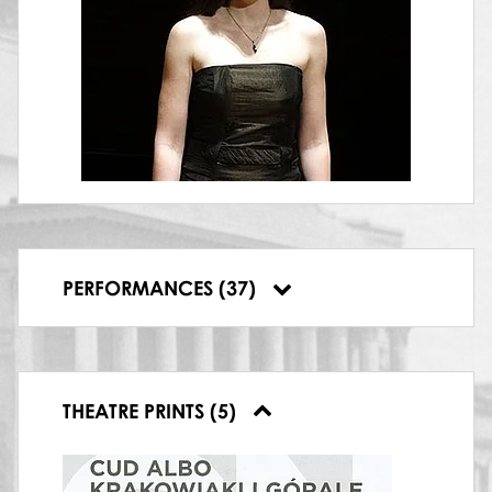
27.05.2017, Teatr Wielki – Opera Narodowa,
O Królestwie Dnia i Nocy oraz
zaczarowanych instrumentach
13.01.2018, Teatr Wielki – Opera Narodowa,
Cud albo Krakowiaki i Górale
14.01.2018, Teatr Wielki – Opera Narodowa,
Cud albo Krakowiaki i Górale
16.01.2018, Teatr Wielki – Opera Narodowa,
Cud albo Krakowiaki i Górale
17.01.2018, Teatr Wielki – Opera Narodowa,
Cud albo Krakowiaki i Górale
18.01.2018, Teatr Wielki – Opera Narodowa,
PERFORMANCES (37)
Cud albo Krakowiaki i Górale
THEATRE PRINTS (5)