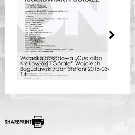
Wkładka obsadowa „Cud albo
Krakowiaki i Górale” Wojciech
Bogusławski / Jan Stefani 2015-03-
Afis
14
pre
SHAREPRINT