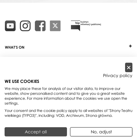
WHAT'S ON
TICKETS
ABOUT
Privacy policy
WE USE COOKIES
OUR PROJECTS
We may place these for analysis of our visitor data, to improve our
website, show personalised content and to give you a great website
PRACTICAL INFO
experience. For more information about the cookies we use open the
settings.
FOR PARTNERS AND SPONSORS
Your consent and the cookie policy apply to all websites of "Strony Teatru
wielkiego (TYPO3)", including: VOD, Archiwum, Strona główna.
Teatr Wielki - Polish National Opera, plac Teatralny 1, 00-950 Warszawa,
Accept all
No, adjust
skrytka pocztowa 59