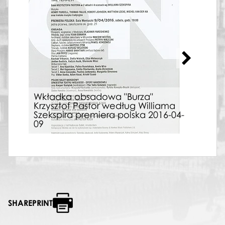
Wkładka obsadowa "Burza"
Krzysztof Pastor według Williama
Wkł
Szekspira premiera polska 2016-04-
bal
09
"Bal
SHAREPRINT