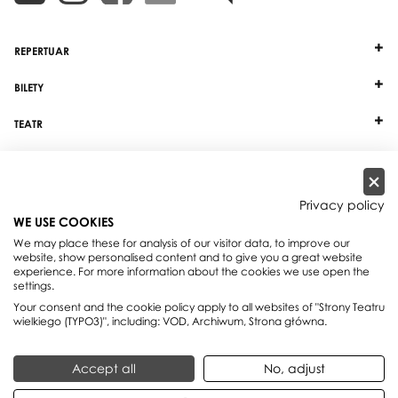
REPERTUAR
BILETY
TEATR
DZIAŁALNOŚĆ
INNE
Privacy policy
WE USE COOKIES
WSPÓŁPRACA
We may place these for analysis of our visitor data, to improve our
website, show personalised content and to give you a great website
experience. For more information about the cookies we use open the
Teatr Wielki - Opera Narodowa, plac Teatralny 1, 00-950 Warszawa, skrytka
settings.
pocztowa 59
Your consent and the cookie policy apply to all websites of "Strony Teatru
Rezerwacja miejsc:
+48 22 692 02 08
wielkiego (TYPO3)", including: VOD, Archiwum, Strona główna.
Centrala:
+48 22 692 02 00
E-mail:
office@teatrwielki.pl
Accept all
No, adjust