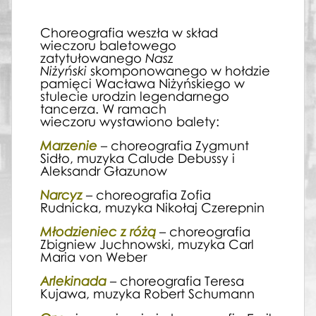
Choreografia weszła w skład
wieczoru baletowego
zatytułowanego
Nasz
Niżyński
skomponowanego
w hołdzie
pamięci Wacława Niżyńskiego w
stulecie urodzin legendarnego
tancerza. W ramach
wieczoru wystawiono balety:
Marzenie
– choreografia Zygmunt
Sidło, muzyka Calude Debussy i
Aleksandr Głazunow
Narcyz
– choreografia Zofia
Rudnicka, muzyka Nikołaj Czerepnin
Młodzieniec z różą
– choreografia
Zbigniew Juchnowski, muzyka Carl
Maria von Weber
Arlekinada
– choreografia Teresa
Kujawa, muzyka Robert Schumann