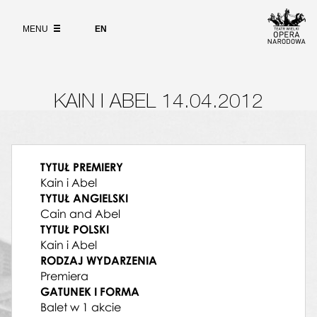
Wybierz
język
O PROJEKCIE
angielski
MENU
EN
WYSZUKIWARKA
KAIN I ABEL 14.04.2012
TYTUŁ PREMIERY
Kain i Abel
TYTUŁ ANGIELSKI
Cain and Abel
TYTUŁ POLSKI
Kain i Abel
RODZAJ WYDARZENIA
Premiera
CHOREOGRAF
GATUNEK I FORMA
Emil Wesołowski
Balet w 1 akcie
DYRYGENT