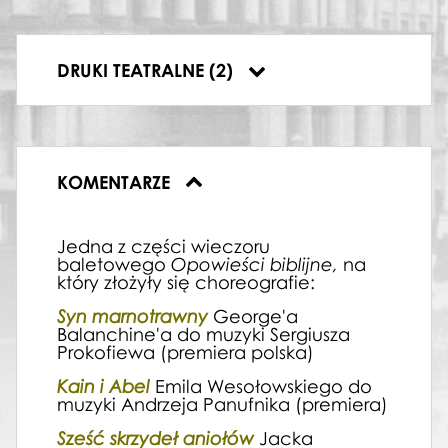
Plakat wieczoru baletowego
Opowieści biblijne (Syn
marnotrawny / Kain i Abel / Sześć
Afi
DRUKI TEATRALNE (2)
skrzydeł aniołów) 2012-04-14
Opow
KOMENTARZE
Jedna z części wieczoru
baletowego
Opowieści biblijne,
na
który złożyły się choreografie:
Syn marnotrawny
George'a
Balanchine'a do muzyki Sergiusza
Prokofiewa (premiera polska)
Kain i Abel
Emila Wesołowskiego do
muzyki Andrzeja Panufnika (premiera)
Sześć skrzydeł aniołów
Jacka