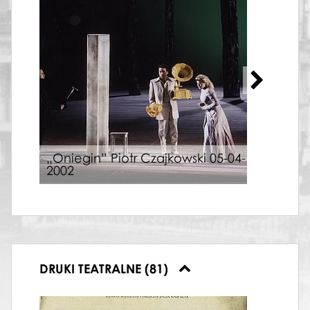
„Oniegin” Piotr Czajkowski 05-04-
„Nę
2002
Kami
DRUKI TEATRALNE (81)