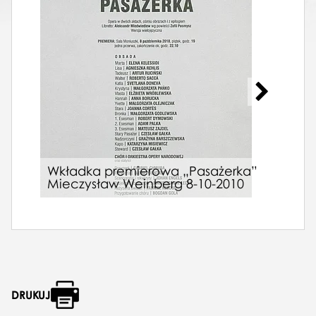
Afis
Wkładka premierowa „Pasażerka”
Bél
Mieczysław Weinberg 8-10-2010
pre
DRUKUJ