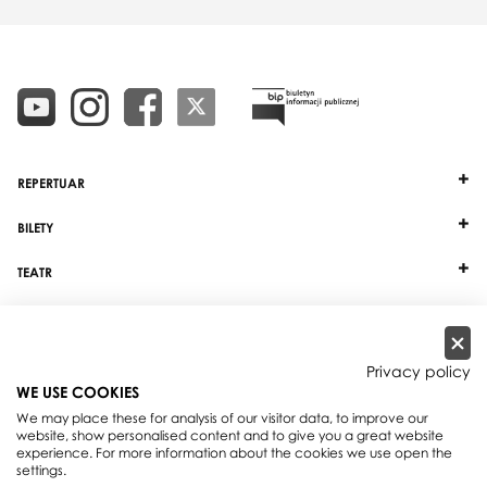
REPERTUAR
BILETY
TEATR
DZIAŁALNOŚĆ
INNE
Privacy policy
WE USE COOKIES
WSPÓŁPRACA
We may place these for analysis of our visitor data, to improve our
website, show personalised content and to give you a great website
experience. For more information about the cookies we use open the
Teatr Wielki - Opera Narodowa, plac Teatralny 1, 00-950 Warszawa, skrytka
settings.
pocztowa 59