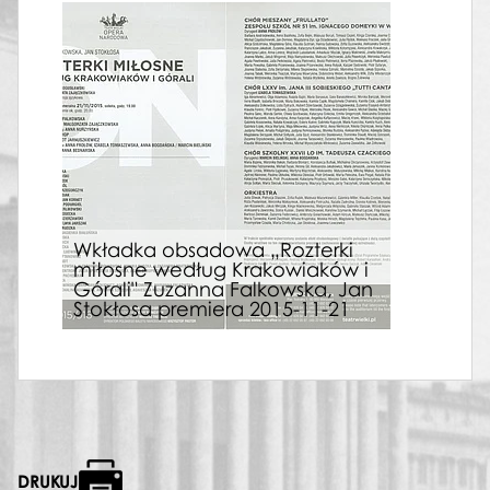
Wkładka obsadowa „Rozterki
miłosne według Krakowiaków i
Górali" Zuzanna Falkowska, Jan
Stokłosa premiera 2015-11-21
DRUKUJ