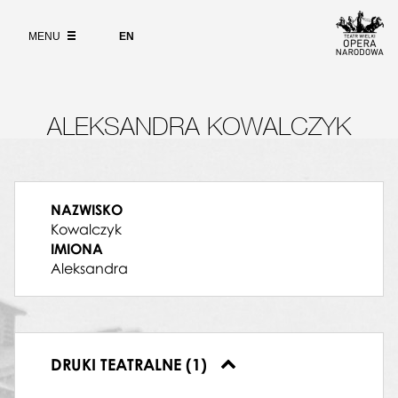
Wybierz
język
O PROJEKCIE
angielski
MENU
EN
WYSZUKIWARKA
ALEKSANDRA KOWALCZYK
NAZWISKO
Kowalczyk
IMIONA
Aleksandra
DRUKI TEATRALNE (1)