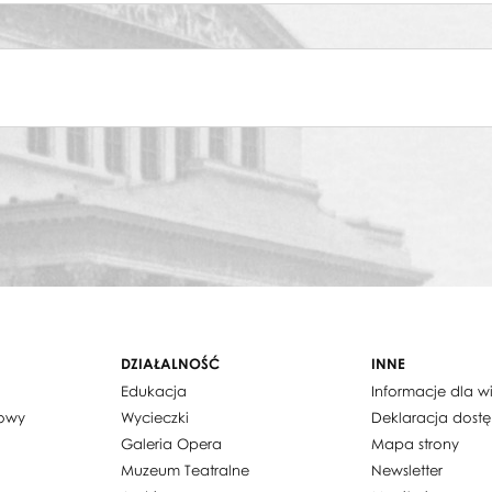
iężycowy renifer
elle
elle
anisław i Anna Oświęcimowie
DZIAŁALNOŚĆ
INNE
Edukacja
Informacje dla 
dowy
Wycieczki
Deklaracja dost
Galeria Opera
Mapa strony
Muzeum Teatralne
Newsletter