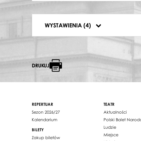
13.04.1975, Teatr Wielki w Warszawie, Ks
15.02.1976, Teatr Wielki w Warszawie, Gis
18.02.1976, Teatr Wielki w Warszawie, Gis
WYSTAWIENIA (4)
18.10.1976, Teatr Bolszoj w Moskwie, St
DRUKUJ
REPERTUAR
TEATR
Sezon 2026/27
Aktualności
Kalendarium
Polski Balet Naro
Ludzie
BILETY
Miejsce
Zakup biletów