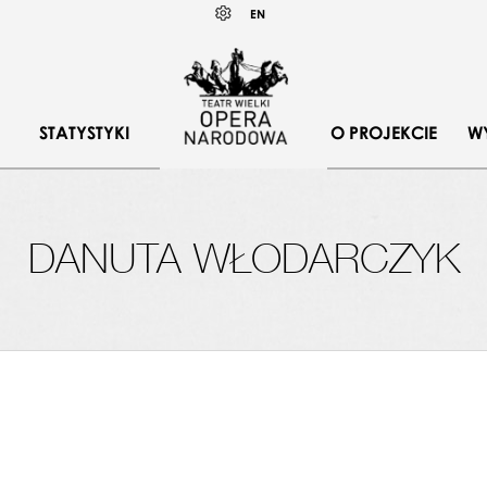
Wybierz
KONTRAST
EN
język
angielski
STATYSTYKI
O PROJEKCIE
W
DANUTA WŁODARCZYK