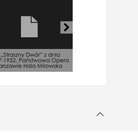
z „Straszny Dwór” z dnia
Wkładka Obsadow
7-1952. Państwowa Opera
,,Goplana", Władys
rszawie Hala Mirowska
Żeleński, 25-04-1950
DO GÓRY STRONY