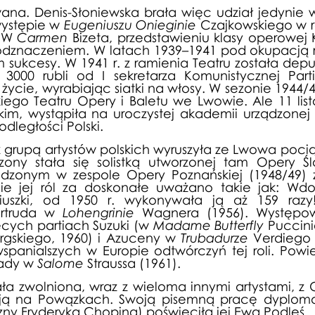
ie, Straszny dwór
ana. Denis-Słoniewska brała więc udział jedyni
występie w
Eugeniuszu Onieginie
Czajkowskiego w ro
ie, Straszny dwór
. W
Carmen
Bizeta, przedstawieniu klasy operowej
awie, Borys Godunow
 odznaczeniem. W latach 1939–1941 pod okupacją r
ie, Straszny dwór
am sukcesy. W 1941 r. z ramienia Teatru została de
awie, Borys Godunow
000 rubli od I sekretarza Komunistycznej Parti
ycie, wyrabiając siatki na włosy. W sezonie 1944/4
awie, Borys Godunow
kiego Teatru Opery i Baletu we Lwowie. Ale 11 li
ie, Straszny dwór
im, wystąpiła na uroczystej akademii urządzonej p
awie, Borys Godunow
odległości Polski.
ie, Straszny dwór
upą artystów polskich wyruszyła ze Lwowa pociąg
wie, Trubadur
zony stała się solistką utworzonej tam Opery Śl
awie, Borys Godunow
dzonym w zespole Opery Poznańskiej (1948/49) z
awie, Borys Godunow
ie jej ról za doskonałe uważano takie jak: Wd
awie, Borys Godunow
uszki, od 1950 r. wykonywała ją aż 159 razy!
Ortruda w
awie, Borys Godunow
Lohengrinie
Wagnera (1956). Występow
ecych partiach Suzuki (w
Madame Butterfly
Puccin
wie, André Chénier
rgskiego, 1960) i Azuceny w
Trubadurze
Verdiego 
awie, Borys Godunow
panialszych w Europie odtwórczyń tej roli. Powi
awie, Borys Godunow
iady w
Salome
Straussa (1961).
awie, Borys Godunow
wolniona, wraz z wieloma innymi artystami, z Op
ie, Straszny dwór
ą na Powązkach. Swoją pisemną pracę dyplomo
awie, Borys Godunow
zny Fryderyka Chopina) poświęciła jej Ewa Podleś.