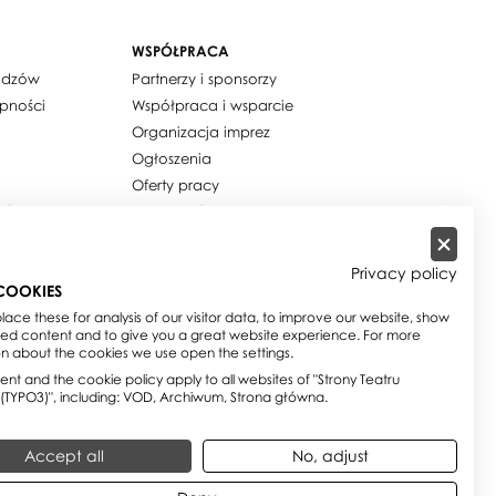
WSPÓŁPRACA
widzów
Partnerzy i sponsorzy
ępności
Współpraca i wsparcie
Organizacja imprez
Ogłoszenia
Oferty pracy
ości / Cookies
Dla mediów
h osobowych
Zamówienia publiczne
w
Zamówienia na usługi
Privacy policy
społeczne
COOKIES
e
Biuletyn Informacji Publicznej
ace these for analysis of our visitor data, to improve our website, show
sed content and to give you a great website experience. For more
on about the cookies we use open the settings.
nt and the cookie policy apply to all websites of "Strony Teatru
 (TYPO3)", including: VOD, Archiwum, Strona główna.
Accept all
No, adjust