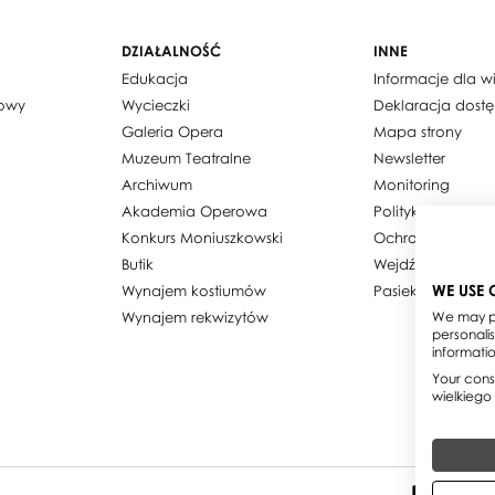
DZIAŁALNOŚĆ
INNE
Edukacja
Informacje dla 
dowy
Wycieczki
Deklaracja dost
Galeria Opera
Mapa strony
Muzeum Teatralne
Newsletter
Archiwum
Monitoring
Akademia Operowa
Polityka prywatn
Konkurs Moniuszkowski
Ochrona danyc
Butik
Wejdź w obiekty
WE USE 
Wynajem kostiumów
Pasieka w Teatrz
Wynajem rekwizytów
We may pl
personali
informati
Your conse
wielkiego