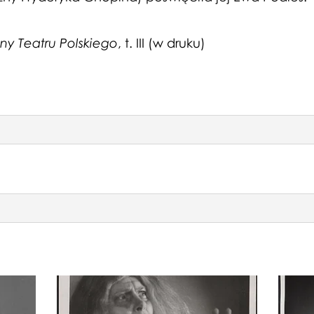
awie, Borys Godunow
ie, Straszny dwór
wie, Salome
zny Teatru Polskiego
, t. III (w druku)
wie, Salome
awie, Borys Godunow
wie, Salome
wie, André Chénier
wie, Salome
wie, Salome
wie, Salome
ie, Straszny dwór
ie, Straszny dwór