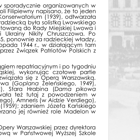
e w sporadycznie organizowanych w
li Filipiewny napisano, że to jeden
 Konserwatorium (1939), odtwarzała
adziecką była solistką Lwowskiego
putowaną do Rady Miejskiej Lwowa i
i Ukrainy Nikity Chruszczowa. Po
5, ponownie za radzieckiej władzy,
stopada 1944 r., w działającym tam
rzez Związek Patriotów Polskich z
iem repatriacyjnym i po tygodniu
ąskiej, wykonując czołowe partie
wiązała się z Operą Warszawską.
owa (
Goplana
Żeleńskiego, 1949),
), Stara Hrabina (
Dama pikowa
ała też tutaj z powodzeniem w
iego), Amneris (w
Aidzie
Verdiego),
(1959); zdaniem Józefa Kańskiego
erzano jej również role Madelon w
ery Warszawskiej przez dyrektora
wą w Państwowej Wyższej Szkole