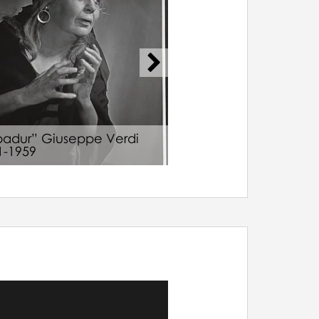
badur” Giuseppe Verdi
„Dama Pikowa” Pio
1-1959
Czajkowski 26-07-1