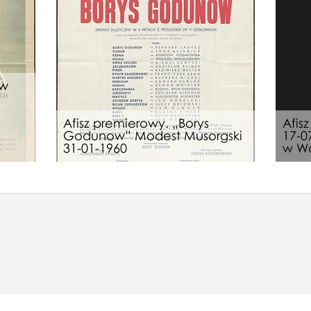
aw
Afisz premierowy. „Borys
Afis
Godunow” Modest Musorgski
17-0
31-01-1960
w Wa