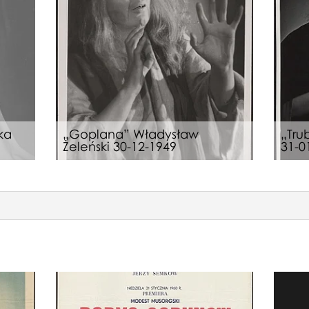
ka
„Goplana” Władysław
„Tru
Żeleński 30-12-1949
31-0