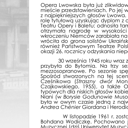
31.12.1960, Państwowa Opera w Warszaw
Opera Lwowska była już zlikwidow
mieście przedstawieniach. Po jej 
08.01.1961, Państwowa Opera w Warszaw
z najpiękniejszych głosów Lwowa
13.01.1961, Państwowa Opera w Warsz
rolę tytułową uzyskując dyplom z
17.01.1961, Państwowa Opera w Warszaw
Teatru Opery i Baletu; odnosiła t
20.01.1961, Państwowa Opera w Warsz
otrzymała nagrodę w wysokości 3
wkroczeniu Niemców zarabiała na ż
03.02.1961, Państwowa Opera w Warsz
wróciła do grona solistów Ukraińs
23.02.1961, Państwowa Opera w Warszaw
również Państwowym Teatrze Polsk
26.02.1961, Państwowa Opera w Warsz
okazji 26. rocznicy odzyskania niep
01.03.1961, Państwowa Opera w Warszaw
30 września 1945 roku wraz z gr
03.03.1961, Państwowa Opera w Warsza
przybyła do Bytomia. Na trzy se
05.03.1961, Państwowa Opera w Warsz
mezzosopranowe. Po sezonie spę
11.03.1961, Państwowa Opera w Warsz
Spośród stworzonych na tej scen
19.03.1961, Państwowa Opera w Warsz
Cześnikowa (
Straszny dwór
Moni
Czajkowskiego, 1955), a także 
25.03.1961, Państwowa Opera w Warsz
typowych dla niskich głosów kobi
18.04.1961, Państwowa Opera w Warsza
Niani (w
Borysie Godunowie
Muso
23.04.1961, Państwowa Opera w Warsz
była w owym czasie jedną z najws
07.05.1961, Państwowa Opera w Warsz
Andrea Chénier
Giordana i Herod
13.05.1961, Państwowa Opera w Warsz
W listopadzie 1961 r. została z
16.05.1961, Państwowa Opera w Warszaw
Bohdana Wodiczkę. Pochowano j
04.06.1961, Państwowa Opera w Warsz
Muzycznej (dziś Uniwersytet Muzyc