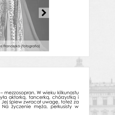
a Franciszka (fotografia)
„Goplana” Władysław Żeleński 30
– mezzosopran. W wieku kilkunastu
a aktorką, tancerką, chórzystką i
 Jej śpiew zwracał uwagę, toteż za
 Na życzenie męża, perkusisty w