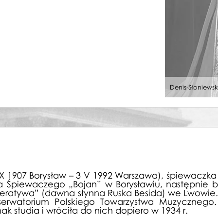
wie, Aida
awie, Borys Godunow
ie, Straszny dwór
awie, Borys Godunow
awie, Borys Godunow
wie, Aida
awie, Borys Godunow
awie, Borys Godunow
awie, Borys Godunow
Denis-Słoniewsk
ie, Straszny dwór
awie, Borys Godunow
awie, Borys Godunow
wie, Trubadur
awie, Borys Godunow
ie, Straszny dwór
wie, Aida
wie, Aida
 1907 Borysław – 3 V 1992 Warszawa), śpiewaczka 
awie, Borys Godunow
a Śpiewaczego „Bojan” w Borysławiu, następnie był
operatywa” (dawna słynna Ruska Besida) we Lwowie.
ie, Straszny dwór
rwatorium Polskiego Towarzystwa Muzycznego.
awie, Borys Godunow
ak studia i wróciła do nich dopiero w 1934 r.
awie, Borys Godunow