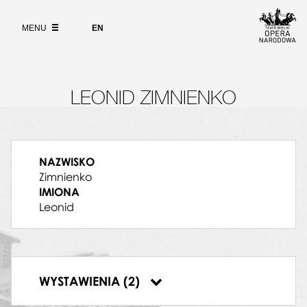
Wybierz
język
O PROJEKCIE
angielski
MENU
EN
WYSZUKIWARKA
LEONID ZIMNIENKO
NAZWISKO
Zimnienko
IMIONA
Leonid
16.01.1993, Teatr Wielki w Warszawie, Stiffelio
WYSTAWIENIA (2)
17.01.1993, Teatr Wielki w Warszawie, Stiffelio