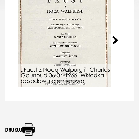
„Faust z Nocą Walpurgii” Charles
Gounoud 06-04-1966, Wkładka
Afis
obsadowa premierowa
Ludw
DRUKUJ