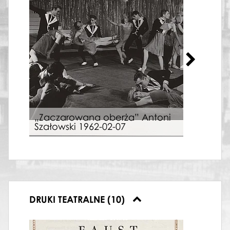
„Zaczarowana oberża” Antoni
„Za
Szałowski 1962-02-07
Szał
DRUKI TEATRALNE (10)