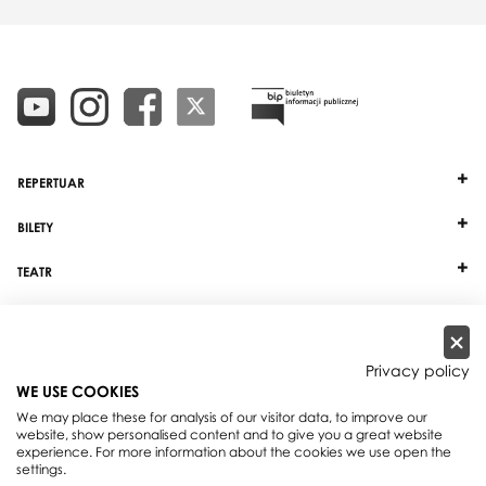
REPERTUAR
BILETY
TEATR
DZIAŁALNOŚĆ
INNE
Privacy policy
WE USE COOKIES
WSPÓŁPRACA
We may place these for analysis of our visitor data, to improve our
website, show personalised content and to give you a great website
experience. For more information about the cookies we use open the
Teatr Wielki - Opera Narodowa, plac Teatralny 1, 00-950 Warszawa, skrytka
settings.
pocztowa 59