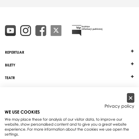
REPERTUAR
BILETY
TEATR
DZIAŁALNOŚĆ
INNE
Privacy policy
WE USE COOKIES
WSPÓŁPRACA
We may place these for analysis of our visitor data, to improve our
website, show personalised content and to give you a great website
experience. For more information about the cookies we use open the
Teatr Wielki - Opera Narodowa, plac Teatralny 1, 00-950 Warszawa, skrytka
settings.
pocztowa 59