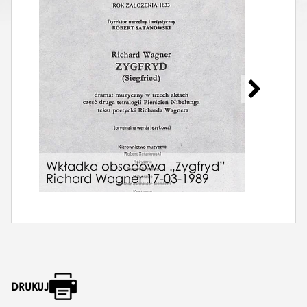
Wkładka obsadowa „Zygfryd”
Wkł
Richard Wagner 17-03-1989
Giu
DRUKUJ