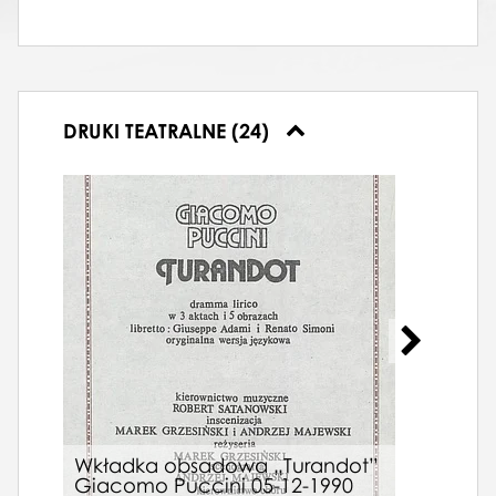
DRUKI TEATRALNE (24)
Wkładka obsadowa „Turandot”
Wkł
Giacomo Puccini 05-12-1990
Gia