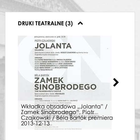
DRUKI TEATRALNE (3)
Wkładka obsadowa „Jolanta” /
Zamek Sinobrodego”, Piotr
Wkł
Czajkowski / Béla Bartók premiera
fac
2013-12-13
05-0