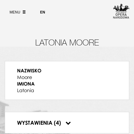
Wybierz
język
O PROJEKCIE
angielski
MENU
EN
WYSZUKIWARKA
LATONIA MOORE
NAZWISKO
Moore
IMIONA
Latonia
14.02.2018, Dubai Opera, Aida
15.02.2018, Dubai Opera, Aida
16.02.2018, Dubai Opera, Aida
WYSTAWIENIA (4)
17.02.2018, Dubai Opera, Aida