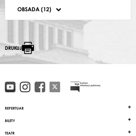
ZŁOTY BOŻEK
OBSADA (12)
Paweł Koncewoj
DRUKUJ
REPERTUAR
BILETY
TEATR