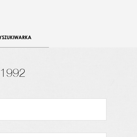
ciech Warszawski
YSZUKIWARKA
.1992
a
,
Anita Kuskowska
,
Swietłana