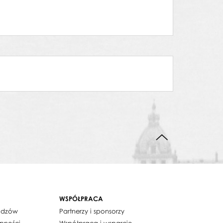
DO GÓRY STRONY
WSPÓŁPRACA
widzów
Partnerzy i sponsorzy
ępności
Współpraca i wsparcie