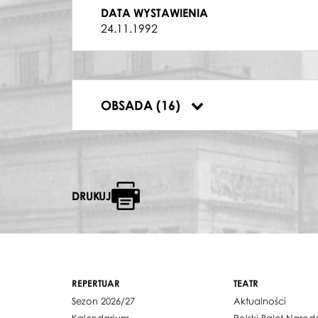
KURCZĘTA
DATA WYSTAWIENIA
Ewa Aksamitowska
,
Anna Kamińska
,
M
24.11.1992
NOTARIUSZ WIEJSKI
Jarosław Piasecki
POMOCNIK NOTARIUSZA
Piotr Idzikowski
DYRYGENT
OBSADA (16)
Maciej Gawin-Niesiołowski
DRUKUJ
REPERTUAR
TEATR
Sezon 2026/27
Aktualności
Kalendarium
Polski Balet Naro