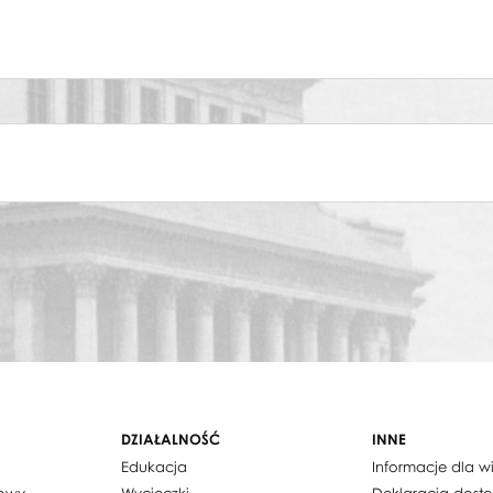
onika Kloczkowska
,
Elżbieta Tuszyńska
DZIAŁALNOŚĆ
INNE
Edukacja
Informacje dla 
dowy
Wycieczki
Deklaracja dost