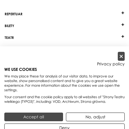
REPERTUAR
BILETY
TEATR
DZIAŁALNOŚĆ
INNE
Privacy policy
WE USE COOKIES
WSPÓŁPRACA
We may place these for analysis of our visitor data, to improve our
website, show personalised content and to give you a great website
experience. For more information about the cookies we use open the
Teatr Wielki - Opera Narodowa, plac Teatralny 1, 00-950 Warszawa, skrytka
settings.
pocztowa 59
Your consent and the cookie policy apply to all websites of "Strony Teatru
Rezerwacja miejsc:
+48 22 692 02 08
wielkiego (TYPO3)", including: VOD, Archiwum, Strona główna.
Centrala:
+48 22 692 02 00
E-mail:
office@teatrwielki.pl
Accept all
No, adjust
Deny