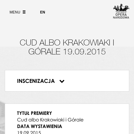
Wybierz
Aleksandra Borkiewicz
język
O PROJEKCIE
angielski
WAWRZYNIEC
MENU
EN
Jan Żądło
WYSZUKIWARKA
STACH
Mikołaj Trąbka
PAWEŁ
CUD ALBO KRAKOWIAKI I
Edwin Nowak-Grelow
JONEK
GÓRALE 19.09.2015
Piotr Maciejowski
ZOSIA
Katarzyna Szymkowiak
BRYNDAS
INSCENIZACJA
Mateusz Hoedt
Cud albo Krakowiaki i Górale
MORGAL
Aleksander Kruczek
ŚWISTOS
Krzysztof Bączyk
TYTUŁ PREMIERY
KWICOŁAP
Cud albo Krakowiaki i Górale
Andrzej Filończyk
DATA WYSTAWIENIA
BARDOS
19.09.2015