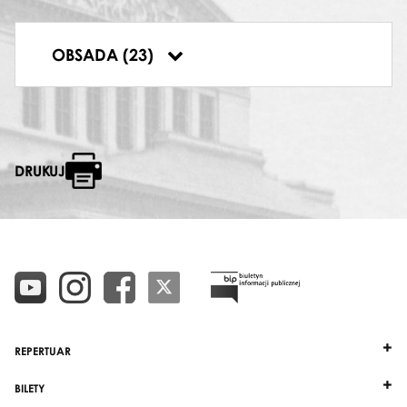
BAŁWANEK
Paweł Winokurow
TANIEC HISZPAŃSKI
OBSADA (23)
Małgorzata Marcinkowska
,
Piotr Chojnacki
DRUKUJ
REPERTUAR
BILETY