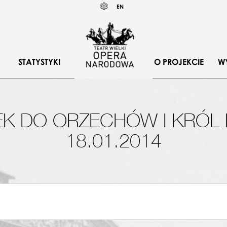
Wybierz
KONTRAST
EN
język
angielski
STATYSTYKI
O PROJEKCIE
W
EK DO ORZECHÓW I KRÓL
18.01.2014