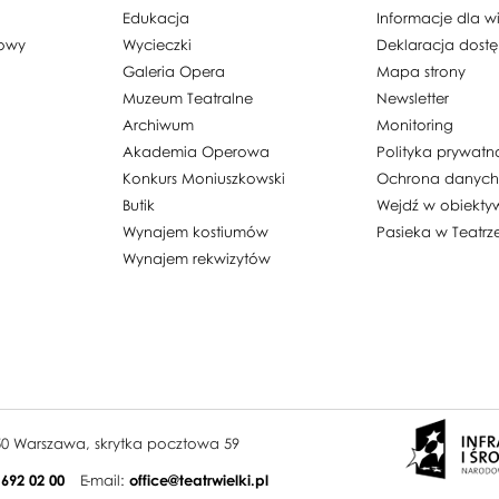
Edukacja
Informacje dla 
dowy
Wycieczki
Deklaracja dost
Galeria Opera
Mapa strony
Muzeum Teatralne
Newsletter
Archiwum
Monitoring
Akademia Operowa
Polityka prywatn
Konkurs Moniuszkowski
Ochrona danyc
Butik
Wejdź w obiekty
Wynajem kostiumów
Pasieka w Teatrz
Wynajem rekwizytów
950 Warszawa, skrytka pocztowa 59
 692 02 00
E-mail:
office@teatrwielki.pl