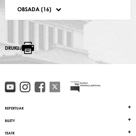
ROSENKRANTZ, DAWNY KOLEGA HAMLETA
OBSADA (16)
Patryk Walczak
DRUKUJ
REPERTUAR
BILETY
TEATR