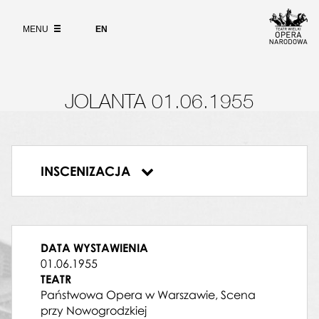
Wybierz
język
O PROJEKCIE
angielski
MENU
EN
WYSZUKIWARKA
DYRYGENT
Bolesław Lewandowski
VAUDEMONT
JOLANTA 01.06.1955
Jerzy Kobza-Orłowski
EBN-HAKIA
Leopold Nowosad
BERTRAN
INSCENIZACJA
Kazimierz Walter
Jolanta
MARTA
Aniela Fechnerowa
LAURA
Halina Stecka
DATA WYSTAWIENIA
ROBERT
01.06.1955
Marian Woźniczko
TEATR
JOLANTA
Państwowa Opera w Warszawie, Scena
Jadwiga Dzikówna
przy Nowogrodzkiej
BRYGIDA