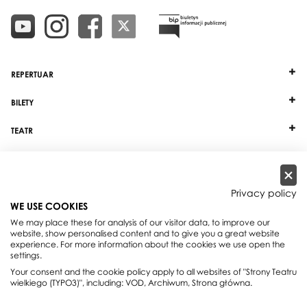
REPERTUAR
BILETY
TEATR
DZIAŁALNOŚĆ
INNE
Privacy policy
WE USE COOKIES
WSPÓŁPRACA
We may place these for analysis of our visitor data, to improve our
website, show personalised content and to give you a great website
experience. For more information about the cookies we use open the
Teatr Wielki - Opera Narodowa, plac Teatralny 1, 00-950 Warszawa, skrytka
settings.
pocztowa 59
Your consent and the cookie policy apply to all websites of "Strony Teatru
Rezerwacja miejsc:
+48 22 692 02 08
wielkiego (TYPO3)", including: VOD, Archiwum, Strona główna.
Centrala:
+48 22 692 02 00
E-mail:
office@teatrwielki.pl