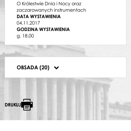
O Królestwie Dnia i Nocy oraz
Jasin Rammal-Rykała
zaczarowanych instrumentach
MAŁA PAMINA
DATA WYSTAWIENIA
Zuzanna Belina-Brzozowska
04.11.2017
NARRATOR
GODZINA WYSTAWIENIA
Andrzej Ferenc
g. 18.00
FLET
Elżbieta Drozdowska
FORTEPIAN
Dominika Peszko
,
Adam Rogala
CELESTA
OBSADA (20)
Rafał Kłoczko
DRUKUJ