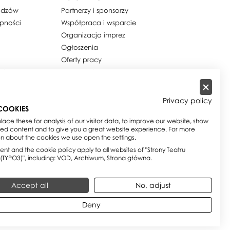
widzów
Partnerzy i sponsorzy
ępności
Współpraca i wsparcie
Organizacja imprez
Ogłoszenia
Oferty pracy
ości / Cookies
Dla mediów
h osobowych
Zamówienia publiczne
w
Zamówienia na usługi
Privacy policy
społeczne
COOKIES
e
Biuletyn Informacji Publicznej
ace these for analysis of our visitor data, to improve our website, show
sed content and to give you a great website experience. For more
on about the cookies we use open the settings.
nt and the cookie policy apply to all websites of "Strony Teatru
 (TYPO3)", including: VOD, Archiwum, Strona główna.
Accept all
No, adjust
Deny