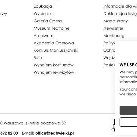
Edukacja
Informacje dla 
dowy
Wycieczki
Deklaracja dost
Galeria Opera
Mapa strony
Muzeum Teatralne
Newsletter
Archiwum
Monitoring
Akademia Operowa
Polityka prywatn
Konkurs Moniuszkowski
Ochrona danyc
Butik
Wejdź w obiekty
WE USE 
Wynajem kostiumów
Pasieka w Teatrz
Wynajem rekwizytów
We may pl
personali
informati
Your conse
wielkiego
950 Warszawa, skrytka pocztowa 59
 692 02 00
E-mail:
office@teatrwielki.pl