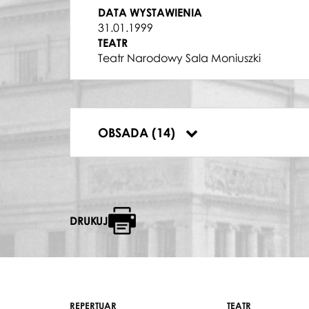
MATTEO BORSA
DATA WYSTAWIENIA
Krzysztof Szmyt
31.01.1999
MADDALENA
TEATR
Elżbieta Pańko
Teatr Narodowy Sala Moniuszki
GIVANNA
Maria Olkisz
SPARAFUCILLE
Mieczysław Milun
HRABINA CEPRANO
OBSADA (14)
Hanna Zdunek
DRUKUJ
REPERTUAR
TEATR