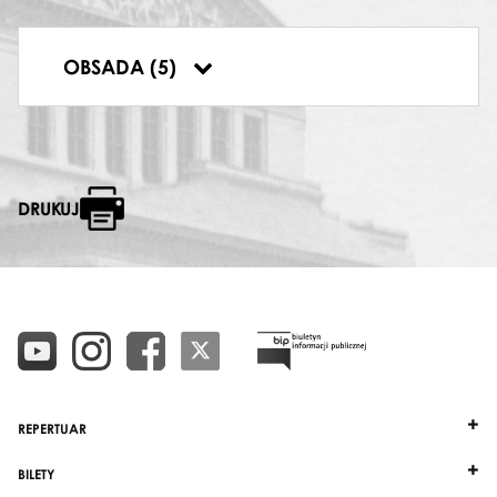
SOLO WOKALNE
Agnieszka Rehlis
,
Kamila Kułakowska
DYRYGENT
OBSADA (5)
Jakub Chrenowicz
DRUKUJ
REPERTUAR
BILETY