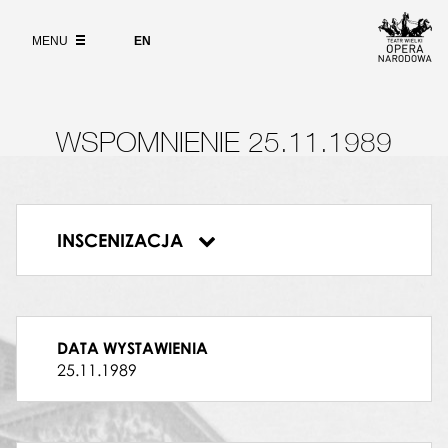
Wybierz
język
O PROJEKCIE
angielski
MENU
EN
WYSZUKIWARKA
WSPOMNIENIE 25.11.1989
INSCENIZACJA
Wspomnienie
DYRYGENT
DATA WYSTAWIENIA
Leonard Bernstein
25.11.1989
WACŁAW
Mariusz Małecki
TAMARA
Bożena Szymańska