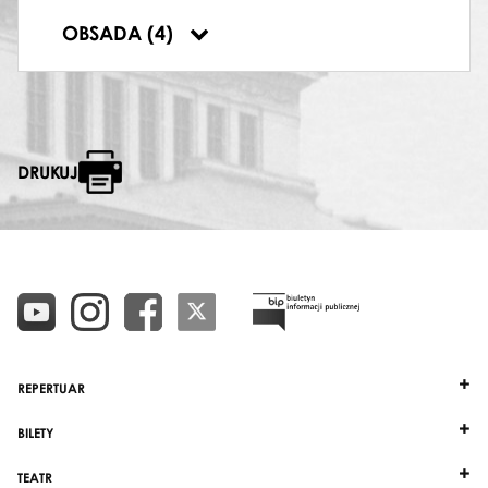
MARIONETKA
OBSADA (4)
Elżbieta Cyran
,
Krzysztof Słoń
DRUKUJ
REPERTUAR
BILETY
TEATR