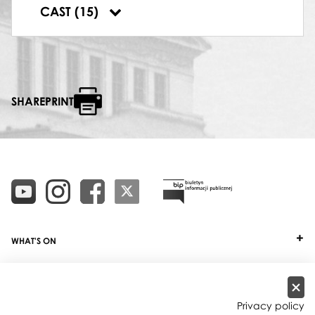
DYRYGENT
CAST (15)
Tadeusz Wicherek
SHAREPRINT
WHAT'S ON
TICKETS
ABOUT
Privacy policy